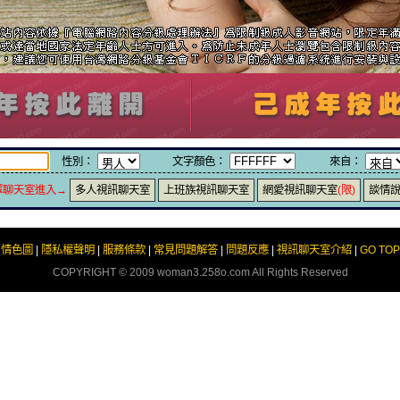
性別：
文字顏色：
來自：
擇聊天室進入→
多人視訊聊天室
上班族視訊聊天室
網愛視訊聊天室
(限)
談情
情色圖
|
隱私權聲明
|
服務條款
|
常見問題解答
|
問題反應
|
視訊聊天室介紹
|
GO TOP
COPYRIGHT © 2009
woman3.258o.com
All Rights Reserved