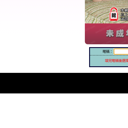
暱稱：
填完暱稱後選